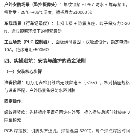
户外安防场景（监控摄像头）
：螺纹锁紧 + IP67 防水 + 螺母紧固，
需耐受 - 25℃~+85℃温度，插拔寿命≥10000 次
车载场景（行车记录仪）
：卡扣卡接 + 防震底座，端子保持力＞20
N，适应颠簸环境下的频繁震动
工业场景（PLC 控制器）
：面板螺母紧固 + 双触点设计，额定电流≥
10A，绝缘电阻≥500MΩ
四、实操避坑：安装与维护的黄金法则
（一）安装核心步骤
准备阶段
：用万用表检测线路无残留电压（＜5V），核对插座规格
与设备匹配，户外场景备好防水密封胶
固定操作
：
螺纹锁紧款：先将插座用螺母固定在外壳，插入插头后顺时针旋转 3
圈至锁死
PCB 焊接款：引脚对齐通孔，焊接温度 320℃，每个焊点焊接时间