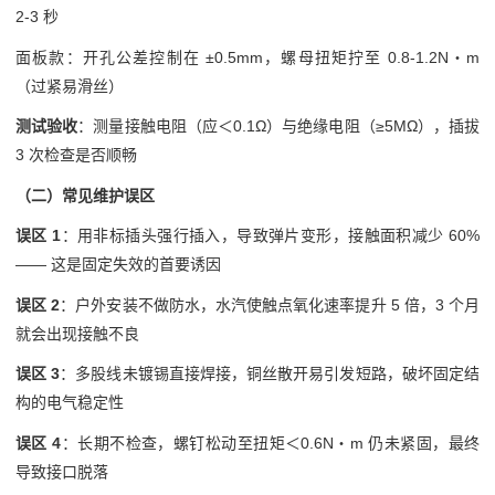
2-3 秒
面板款：开孔公差控制在 ±0.5mm，螺母扭矩拧至 0.8-1.2N・m
（过紧易滑丝）
测试验收
：测量接触电阻（应＜0.1Ω）与绝缘电阻（≥5MΩ），插拔
3 次检查是否顺畅
（二）常见维护误区
误区 1
：用非标插头强行插入，导致弹片变形，接触面积减少 60%
—— 这是固定失效的首要诱因
误区 2
：户外安装不做防水，水汽使触点氧化速率提升 5 倍，3 个月
就会出现接触不良
误区 3
：多股线未镀锡直接焊接，铜丝散开易引发短路，破坏固定结
构的电气稳定性
误区 4
：长期不检查，螺钉松动至扭矩＜0.6N・m 仍未紧固，最终
导致接口脱落