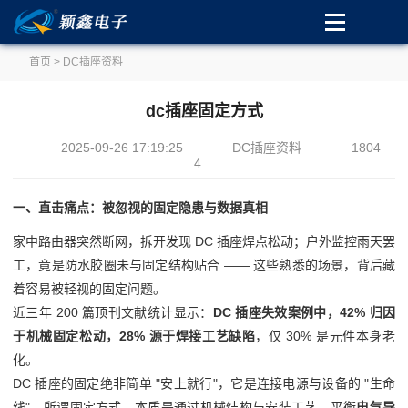
首页
>
DC插座资料
dc插座固定方式
2025-09-26 17:19:25
DC插座资料
1804
4
一、直击痛点：被忽视的固定隐患与数据真相
家中路由器突然断网，拆开发现 DC 插座焊点松动；户外监控雨天罢
工，竟是防水胶圈未与固定结构贴合 —— 这些熟悉的场景，背后藏
着容易被轻视的固定问题。
近三年 200 篇顶刊文献统计显示：
DC 插座失效案例中，42% 归因
于机械固定松动，28% 源于焊接工艺缺陷
，仅 30% 是元件本身老
化。
DC 插座的固定绝非简单 "安上就行"，它是连接电源与设备的 "生命
线"。所谓固定方式，本质是通过机械结构与安装工艺，平衡
电气导