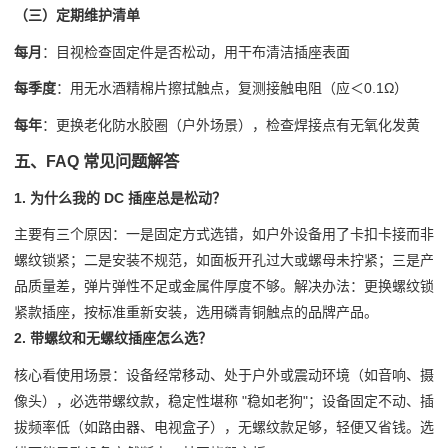
（三）定期维护清单
每月
：目视检查固定件是否松动，用干布清洁插座表面
每季度
：用无水酒精棉片擦拭触点，复测接触电阻（应＜0.1Ω）
每年
：更换老化防水胶圈（户外场景），检查焊接点有无氧化发黄
五、FAQ 常见问题解答
1. 为什么我的 DC 插座总是松动？
主要有三个原因：一是固定方式选错，如户外设备用了卡扣卡接而非
螺纹锁紧；二是安装不规范，如面板开孔过大或螺母未拧紧；三是产
品质量差，弹片弹性不足或金属件厚度不够。解决办法：更换螺纹锁
紧款插座，按标准重新安装，选用磷青铜触点的品牌产品。
2. 带螺纹和无螺纹插座怎么选？
核心看使用场景：设备经常移动、处于户外或震动环境（如音响、摄
像头），必选带螺纹款，稳定性堪称 "稳如老狗"；设备固定不动、插
拔频率低（如路由器、电视盒子），无螺纹款足够，轻便又省钱。选