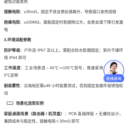
避免过载发热
接触电阻
：≤30mΩ，固定不良会使此值飙升，导致接口发热烧毁
绝缘电阻
：≥100MΩ，面板固定时若缝隙过大，会使此值下降引发漏
电
3.环境适配参数
防护等级
：户外选 IP67 及以上，需配合防水胶圈固定；室内干燥环
境 IP44 即可
工作温度
：工业场景选 - 40℃~+105℃型号，普通家用 - 25℃~+8
5℃足够
耐盐雾性
：沿海地区需≥48 小时盐雾测试，否则固定金属件易锈蚀松
动
（二）场景化选型实例
家庭桌面场景（路由器 / 机顶盒）
：PCB 直插焊接 + 无螺纹设计，
兼顾成本与稳定性，接触电阻＜30mΩ 即可