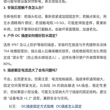
错可能导致设备突然断电，甚至烧毁主板。
3. 安装后接触不良怎么办？
先断电检查：若插头松动，重新锁紧或加固固定件；若触点氧化，用
无水酒精棉片擦拭；若接触电阻＞0.5Ω，可能是焊接虚焊，需重新
补焊。注意不要用砂纸打磨触点，会破坏表面镀层，加速老化。
4. 户外 DC 插座如何做好防水固定？
选用 IP67 及以上防护等级的插座，安装时在插座与外壳缝隙处涂抹 
704 硅橡胶密封，插头插入后确保螺纹锁死，线缆根部用尼龙扎带固
定成 "滴水弯"（防止雨水顺线流入）。这样处理可使户外故障率降低 
80%。
5. 插座额定电流选大了会有问题吗？
不会，反而更安全。但需注意：电流规格越高，插座体积通常越大，
固定空间需预留充足。比如给 3A 的路由器选 5A 插座，稳定性更
好，但如果是小型设备，可能无法容纳大尺寸插座的固定结构。建议
按 "设备电流 ×1.2" 选型，兼顾安全与空间。
标签：
DC插座固定方式指南
DC插座怎么固定