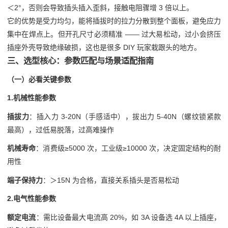
＜2°，否则会导致插头插入歪斜，接触电阻骤增 3 倍以上。
它的优势是受力均匀，能将插拔时的拉力分散到整个面板，避免应力
集中在焊点上。但开孔尺寸必须精准 —— 过大易松动，过小会挤压
插座外壳导致绝缘破损，这也是很多 DIY 玩家栽跟头的地方。
三、选型核心：参数匹配与场景适配指南
（一）必看关键参数
1.机械性能参数
插拔力
：插入力 3-20N（手感适中），拔出力 5-40N（螺纹锁紧款
最高），过低易脱落，过高难操作
机械寿命
：消费级≥5000 次，工业级≥10000 次，决定固定结构的耐
用性
端子保持力
：＞15N 为合格，直接关系插头是否易松动
2.电气性能参数
额定电流
：需比设备最大电流高 20%，如 3A 设备选 4A 以上插座，