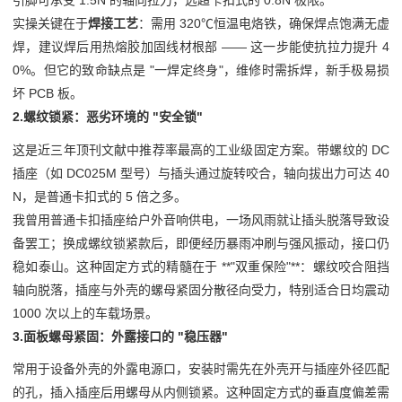
引脚可承受 1.5N 的轴向拉力，远超卡扣式的 0.8N 极限。
实操关键在于
焊接工艺
：需用 320℃恒温电烙铁，确保焊点饱满无虚
焊，建议焊后用热熔胶加固线材根部 —— 这一步能使抗拉力提升 4
0%。但它的致命缺点是 "一焊定终身"，维修时需拆焊，新手极易损
坏 PCB 板。
2.螺纹锁紧：恶劣环境的 "安全锁"
这是近三年顶刊文献中推荐率最高的工业级固定方案。带螺纹的 DC 
插座（如 DC025M 型号）与插头通过旋转咬合，轴向拔出力可达 40
N，是普通卡扣式的 5 倍之多。
我曾用普通卡扣插座给户外音响供电，一场风雨就让插头脱落导致设
备罢工；换成螺纹锁紧款后，即便经历暴雨冲刷与强风振动，接口仍
稳如泰山。这种固定方式的精髓在于 **"双重保险"**：螺纹咬合阻挡
轴向脱落，插座与外壳的螺母紧固分散径向受力，特别适合日均震动 
1000 次以上的车载场景。
3.面板螺母紧固：外露接口的 "稳压器"
常用于设备外壳的外露电源口，安装时需先在外壳开与插座外径匹配
的孔，插入插座后用螺母从内侧锁紧。这种固定方式的垂直度偏差需