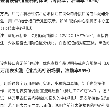
观：查看设备/适配器的标识（零成本，准确率100%）
方法，厂商会将极性信息清晰标注在设备电源接口旁或适配器外
标注
：用“+”“-”结合接口示意图表示，如“⊕”指向中心引脚即中心正
 -”（Tip代表中心引脚）。
注
：适配器标签上会明确写“输出：12V DC 1A 中心正”，
标注
：少数设备会用颜色区分线材，白色/红色线对应正极，黑色
设备接口旁无任何标注，优先查找产品说明书或官方规格书（Dat
用：万用表实测（适合无标识场景，准确率99%）
，用普通数字万用表即可实测，步骤简单易懂，新手也能操作：
作：将万用表旋钮调至“直流电压档”（标注“DCV”或“V≡”），
试：将万用表红表笔接触DC插头的中心引脚，黑表笔接触插头
结果：若万用表显示屏显示
正值
，说明当前红表笔接触的中心引