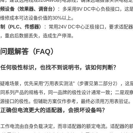
降，建议选用线规≥20AWG的电源线，确保远端摄像头供电稳
音频设备（效果器、调音台）
：多采用9V DC中心负极接口，
维修成本可达设备价值的30%以上。
制（PLC、传感器）
：常用24V DC中心正极接口，要求适
，重启后数据丢失，造成生产停滞。
问题解答（FAQ）
没有任何极性标识，也找不到说明书，该如何判断？
疑难场景，优先采用“万用表实测法”（步骤见第二部分2），
牌同系列产品的规格书，同一品牌的极性设计通常一致；二是观
源接口的极性。但辅助方案仅作参考，最终必须用万用表验证。
极性正确但电流更大的适配器，会损坏设备吗？
的工作电流由自身负载决定，而非适配器的额定电流。适配器的