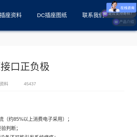
C插座资料
DC插座图纸
联系我们
是否支持寄样？
源接口正负极
座资料
45437
主流（约85%以上消费电子采用）；
经验判断；