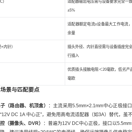
DC）
适配器输出电压需与设备要求完全一
±5%
适配器额定电流≥设备最大工作电流，
余量
径×内针）
插头外径、内针直径需与设备插座完
行插入
优质插头接触电阻＜20毫欧，低劣产品
毫欧
应用场景与匹配要点
电子（路由器、机顶盒）
：主流采用5.5mm×2.1mm中心正极
“12V DC 1A 中心正”，避免用高电流适配器（如3A）替代
控（摄像头、DVR）
：普遍为12V DC中心正极，接口以5.5