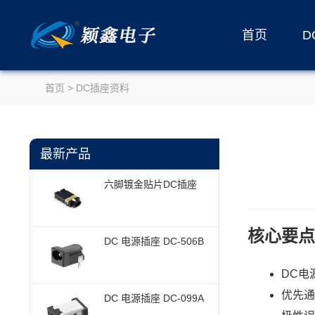
首页
D
首页
>
DC插座资料
最新产品
六脚镀金贴片DC插座
核心要点
DC 电源插座 DC-506B
DC电
优先通
DC 电源插座 DC-099A