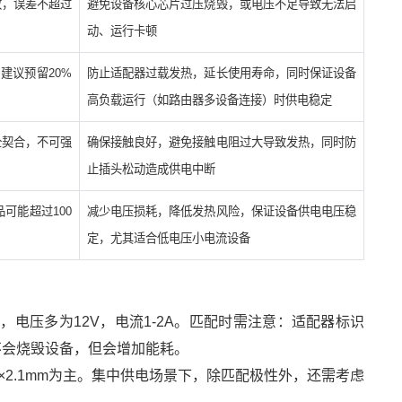
致，误差不超过
避免设备核心芯片过压烧毁，或电压不足导致无法启
动、运行卡顿
建议预留20%
防止适配器过载发热，延长使用寿命，同时保证设备
高负载运行（如路由器多设备连接）时供电稳定
全契合，不可强
确保接触良好，避免接触电阻过大导致发热，同时防
止插头松动造成供电中断
可能超过100
减少电压损耗，降低发热风险，保证设备供电电压稳
定，尤其适合低电压小电流设备
接口，电压多为12V，电流1-2A。匹配时需注意：适配器标识
，虽不会烧毁设备，但会增加能耗。
mm×2.1mm为主。集中供电场景下，除匹配极性外，还需考虑