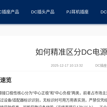
C插座产品
DC插头产品
PJ耳机插座
D
如何精准区分DC电
2025-12-17 10:13:32
DC插
速览
源接口极性核心分为“中心正极”和“中心负极”两类，前者占市场
过设备/适配器标识识别，无标识时可用万用表实测，严禁仅凭