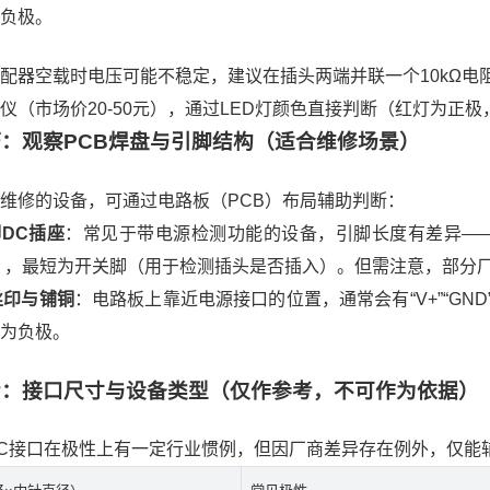
负极。
配器空载时电压可能不稳定，建议在插头两端并联一个10kΩ
仪（市场价20-50元），通过LED灯颜色直接判断（红灯为正
技巧：观察PCB焊盘与引脚结构（适合维修场景）
维修的设备，可通过电路板（PCB）布局辅助判断：
DC插座
：常见于带电源检测功能的设备，引脚长度有差异—
），最短为开关脚（用于检测插头是否插入）。但需注意，部分
丝印与铺铜
：电路板上靠近电源接口的位置，通常会有“V+”“G
为负极。
参考：接口尺寸与设备类型（仅作参考，不可作为依据）
C接口在极性上有一定行业惯例，但因厂商差异存在例外，仅能