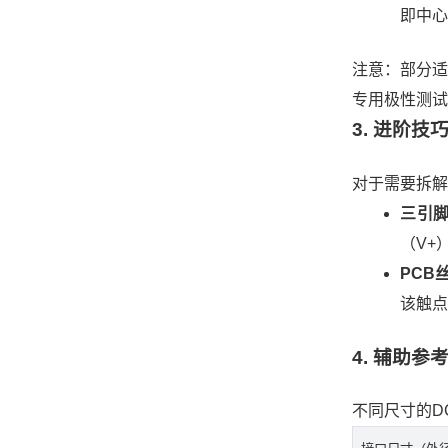
即中心
注意：部分适
专用极性测试
3. 进阶
对于需要拆解
三引脚
（V+
PCB
该触点
4. 辅助
不同尺寸的D