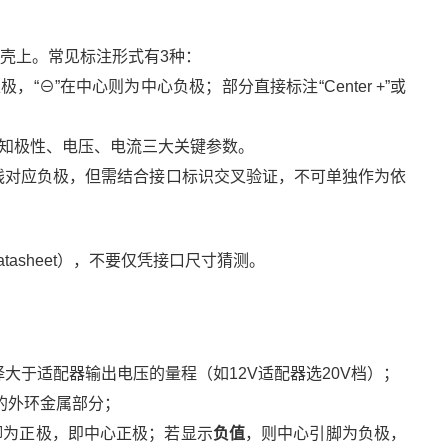
壳上。常见标注形式有3种：
极，“⊖”在中心则为中心负极；部分直接标注“Center +”或
直接告知极性、电压、电流三大关键参数。
线对应负极，但需结合接口标识交叉验证，不可单独作为依
asheet），不要仅凭接口尺寸猜测。
选择大于适配器输出电压的量程（如12V适配器选20V档）；
的外环金属部分；
脚为正极，即中心正极；若显示
负值
，则中心引脚为负极，