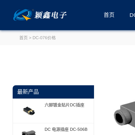
首页
D
首页
> DC-076价格
最新产品
六脚镀金贴片DC插座
DC 电源插座 DC-506B